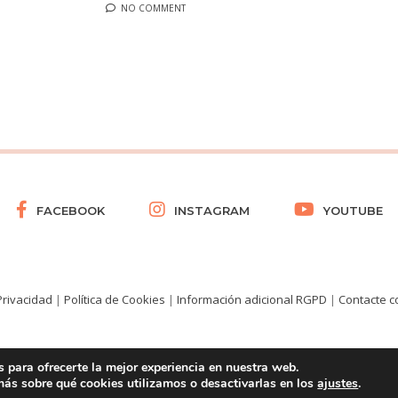
NO COMMENT
FACEBOOK
INSTAGRAM
YOUTUBE
 Privacidad
|
Política de Cookies
|
Información adicional RGPD
|
Contacte c
 para ofrecerte la mejor experiencia en nuestra web.
© 2021 COPYRIGHT © EBREFARMA TODOS LOS DERECHOS RESERVADOS.
ás sobre qué cookies utilizamos o desactivarlas en los
ajustes
.