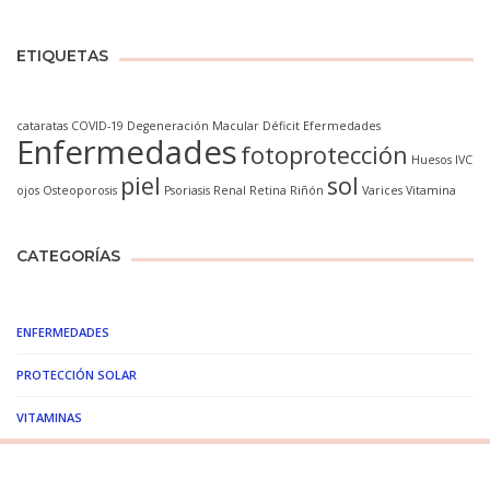
ETIQUETAS
cataratas
COVID-19
Degeneración Macular
Déficit
Efermedades
Enfermedades
fotoprotección
Huesos
IVC
piel
sol
ojos
Osteoporosis
Psoriasis
Renal
Retina
Riñón
Varices
Vitamina
CATEGORÍAS
ENFERMEDADES
PROTECCIÓN SOLAR
VITAMINAS